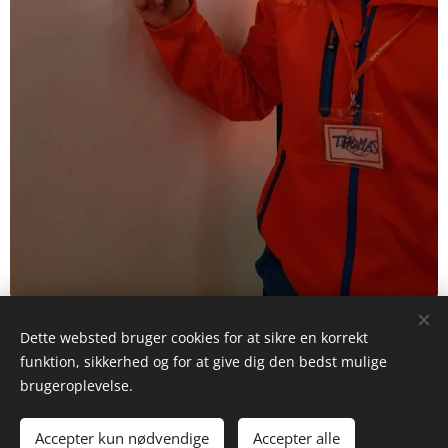
Hjemme igen i Holstebro, hvor Busters formand
Dette websted bruger cookies for at sikre en korrekt
Thomas Arre hænger diplomet på væggen i Scala
funktion, sikkerhed og for at give dig den bedst mulige
brugeroplevelse.
Accepter kun nødvendige
Accepter alle
BUSTER Holstebro - Film for børn og unge